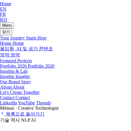
Home
EN
FR
KO
Menu
닫기
Your Journey Starts Here
Home
Home
몰입형, AI 및 공간 콘텐츠
영역
영역
Featured Projects
Portfolio 2026
Portfolio 2026
Insights & Lab
Insights
Insights
Our Brand Story
About
About
Let's Create Together
Contact
Contact
LinkedIn
YouTube
Threads
Mirinae · Creative Technologist
목록으로 돌아가기
기술 역사
NLP
AI