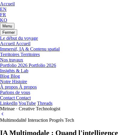
Accueil
EN
FR
KO
Menu
Fermer
Le début du voyage
Accueil
Accueil
Immersif, IA & Contenu spatial
Territoires
Territoires
Nos travaux
Portfolio 2026
Portfolio 2026
Insights & Lab
Blog
Blog
Notre Histoire
À propos
À propos
Parlons de vous
Contact
Contact
LinkedIn
YouTube
Threads
Mirinae · Creative Technologist
Multimodalité
Interaction
Progrès Tech
IA Multimodale : Quand l'intelligence