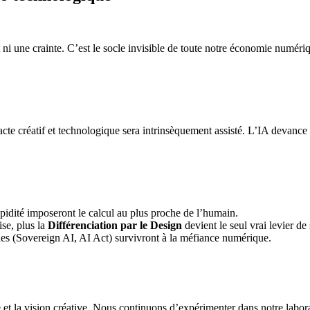
 ni une crainte. C’est le socle invisible de toute notre économie numériq
cte créatif et technologique sera intrinsèquement assisté. L’IA devance l
apidité imposeront le calcul au plus proche de l’humain.
ise, plus la
Différenciation par le Design
devient le seul vrai levier de
ques (Sovereign AI, AI Act) survivront à la méfiance numérique.
e et la vision créative. Nous continuons d’expérimenter dans notre labora