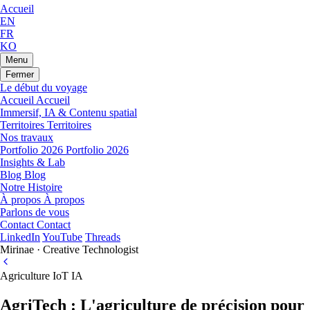
Accueil
EN
FR
KO
Menu
Fermer
Le début du voyage
Accueil
Accueil
Immersif, IA & Contenu spatial
Territoires
Territoires
Nos travaux
Portfolio 2026
Portfolio 2026
Insights & Lab
Blog
Blog
Notre Histoire
À propos
À propos
Parlons de vous
Contact
Contact
LinkedIn
YouTube
Threads
Mirinae · Creative Technologist
Agriculture
IoT
IA
AgriTech : L'agriculture de précision pour